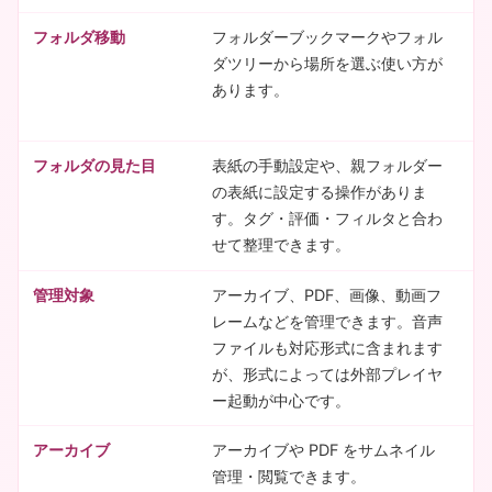
フォルダ移動
フォルダーブックマークやフォル
初
ダツリーから場所を選ぶ使い方が
ル
あります。
と
示
フォルダの見た目
表紙の手動設定や、親フォルダー
フ
の表紙に設定する操作がありま
を
す。タグ・評価・フィルタと合わ
固
せて整理できます。
で
管理対象
アーカイブ、PDF、画像、動画フ
画
レームなどを管理できます。音声
FL
ファイルも対応形式に含まれます
O
が、形式によっては外部プレイヤ
表
ー起動が中心です。
アーカイブ
アーカイブや PDF をサムネイル
Z
管理・閲覧できます。
L