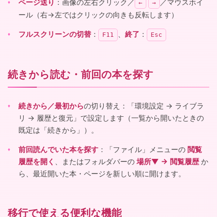
ページ送り
：画像の左右クリック／
／マウスホイ
←
→
ール（右→左ではクリックの向きも反転します）
フルスクリーンの切替
：
、
終了
：
F11
Esc
続きから読む・前回の本を探す
続きから／最初から
の切り替え：「環境設定 → ライブラ
リ → 履歴と復元」で設定します（一覧から開いたときの
既定は「続きから」）。
前回読んでいた本を探す
：「ファイル」メニューの
閲覧
履歴を開く
、またはフォルダバーの
場所▼ → 閲覧履歴
か
ら、最近開いた本・ページを新しい順に開けます。
移行で使える便利な機能