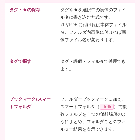
タグ・★の保存
タグや★を選択中の実体のファイ
既
ル名に書き込む方式です。
ァ
ZIP/PDF に付ければ本体ファイル
Z
名、フォルダ内画像に付ければ画
し
像ファイル名が変わります。
定
テ
タグで探す
タグ・評価・フィルタで整理でき
C
ます。
タ
す
G
ブックマーク/スマー
フォルダーブックマークに加え、
単
トフォルダ
スマートフォルダ（
）で複
と
.kdk
数フォルダを 1 つの仮想場所のよ
「
うにまとめ、フォルダごとのフィ
ま
ルター結果を表示できます。
索
再