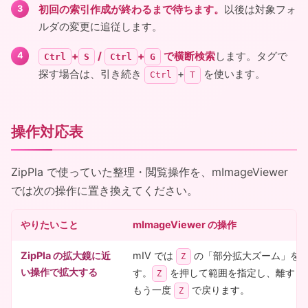
初回の索引作成が終わるまで待ちます。
以後は対象フォ
ルダの変更に追従します。
+
/
+
で横断検索
します。タグで
Ctrl
S
Ctrl
G
探す場合は、引き続き
+
を使います。
Ctrl
T
操作対応表
ZipPla で使っていた整理・閲覧操作を、mImageViewer
では次の操作に置き換えてください。
やりたいこと
mImageViewer の操作
ZipPla の拡大鏡に近
mIV では
の「部分拡大ズーム」を
Z
い操作で拡大する
す。
を押して範囲を指定し、離すと
Z
もう一度
で戻ります。
Z