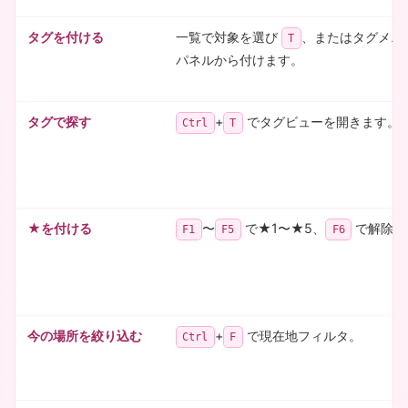
タグを付ける
一覧で対象を選び
、またはタグメニ
T
パネルから付けます。
タグで探す
+
でタグビューを開きます。
Ctrl
T
★を付ける
〜
で★1〜★5、
で解除。
F1
F5
F6
今の場所を絞り込む
+
で現在地フィルタ。
Ctrl
F