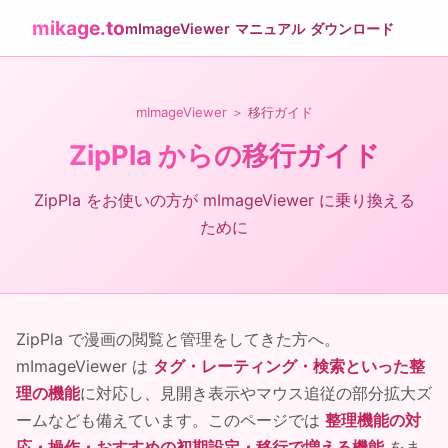
mikage.to
mImageViewer
マニュアル
ダウンロード
mImageViewer
＞ 移行ガイド
ZipPla からの移行ガイド
ZipPla をお使いの方が mImageViewer に乗り換える
ために
ZipPla で漫画の閲覧と管理をしてきた方へ。
mImageViewer は
タグ・レーティング・検索といった整
理の機能
に対応し、見開き表示やマウス追従の部分拡大ズ
ームなども備えています。このページでは
整理機能の対
応・操作・おすすめの初期設定・移行で増える機能
をま