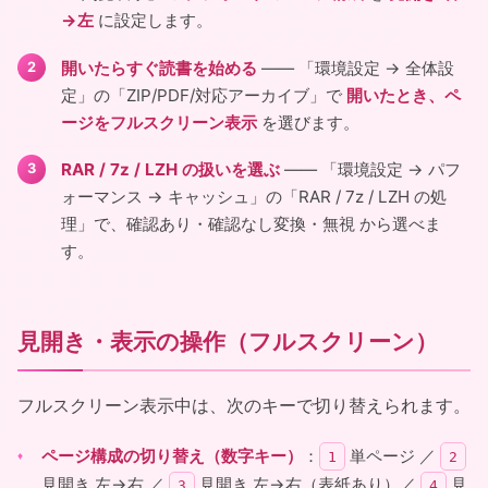
→左
に設定します。
開いたらすぐ読書を始める
―― 「環境設定 → 全体設
定」の「ZIP/PDF/対応アーカイブ」で
開いたとき、ペ
ージをフルスクリーン表示
を選びます。
RAR / 7z / LZH の扱いを選ぶ
―― 「環境設定 → パフ
ォーマンス → キャッシュ」の「RAR / 7z / LZH の処
理」で、確認あり・確認なし変換・無視 から選べま
す。
見開き・表示の操作（フルスクリーン）
フルスクリーン表示中は、次のキーで切り替えられます。
ページ構成の切り替え（数字キー）
：
単ページ ／
1
2
見開き 左→右 ／
見開き 左→右（表紙あり）／
見
3
4