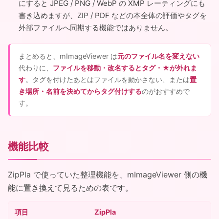
にすると JPEG / PNG / WebP の XMP レーティングにも
書き込めますが、ZIP / PDF などの本全体の評価やタグを
外部ファイルへ同期する機能ではありません。
まとめると、mImageViewer は
元のファイル名を変えない
代わりに、
ファイルを移動・改名するとタグ・★が外れま
す
。タグを付けたあとはファイルを動かさない、または
置
き場所・名前を決めてからタグ付けする
のがおすすめで
す。
機能比較
ZipPla で使っていた整理機能を、mImageViewer 側の機
能に置き換えて見るための表です。
項目
ZipPla
m