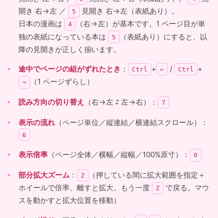
開き 右→左 ／
見開き 右→左（表紙あり）。
5
日本の漫画は
（右→左）が基本です。1 ページ目が単
4
独の表紙になっている本は
（表紙あり）にすると、以
5
降の見開きが正しく揃います。
途中でページの組がずれたとき
：
+
/
+
Ctrl
←
Ctrl
（1 ページずらし）
→
読み方向の切り替え
（右→左 ⇄ 左→右）：
7
表示の流れ
（ページ単位／縦連結／横連結スクロール）：
6
表示倍率
（ページ全体／横幅／縦幅／100%原寸）：
0
部分拡大ズーム
：
（押している間に拡大範囲を指定＋
Z
ホイールで倍率、離すと拡大、もう一度
で戻る。マウ
Z
スを動かすと拡大位置を移動）