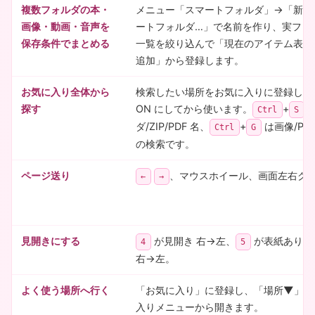
複数フォルダの本・
メニュー「スマートフォルダ」→「新し
画像・動画・音声を
ートフォルダ…」で名前を作り、実フォ
保存条件でまとめる
一覧を絞り込んで「現在のアイテム表示
追加」から登録します。
お気に入り全体から
検索したい場所をお気に入りに登録し、
探す
ON にしてから使います。
+
Ctrl
S
ダ/ZIP/PDF 名、
+
は画像/PD
Ctrl
G
の検索です。
ページ送り
、マウスホイール、画面左右ク
←
→
見開きにする
が見開き 右→左、
が表紙ありの
4
5
右→左。
よく使う場所へ行く
「お気に入り」に登録し、「場所▼」や
入りメニューから開きます。