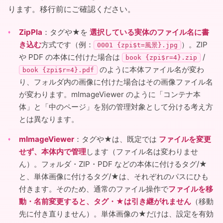
ります。移行前にご確認ください。
ZipPla
：タグや★を
選択している実体のファイル名に書
き込む
方式です（例：
）。ZIP
0001 {zpi$t=風景}.jpg
や PDF の本体に付けた場合は
/
book {zpi$r=4}.zip
のように本体ファイル名が変わ
book {zpi$r=4}.pdf
り、フォルダ内の画像に付けた場合はその画像ファイル名
が変わります。mImageViewer のように「コンテナ本
体」と「中のページ」を別の管理対象として分ける考え方
とは異なります。
mImageViewer
：タグや★は、既定では
ファイルを変更
せず、本体内で管理
します（ファイル名は変わりませ
ん）。フォルダ・ZIP・PDF などの本体に付けるタグ/★
と、単体画像に付けるタグ/★は、それぞれのパスにひも
付きます。そのため、通常のファイル操作で
ファイルを移
動・名前変更すると、タグ・★は引き継がれません
（移動
先に付き直りません）。単体画像の★だけは、設定を有効