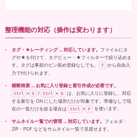
に
整理機能の対応（操作は変わります）
タグ・★レーティング … 対応しています。
ファイルにタ
グや★を付けて、タグビュー・★フィルターで絞り込めま
す。タグは事前のピン留め登録なしでも、
から自由入
T
力で付けられます。
横断検索 … お気に入り登録と索引作成が必要です。
+
/
+
は、お気に入りに登録し、対応
Ctrl
S
Ctrl
G
する索引を ON にした場所だけが対象です。準備なしで現
在の一覧だけを絞る場合は
+
を使います。
Ctrl
F
サムネイル一覧での管理 … 対応しています。
フォルダ・
ZIP・PDF などをサムネイル一覧で見渡せます。