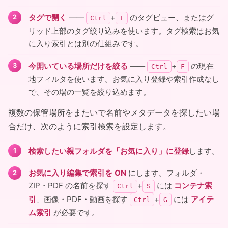
タグで開く
――
+
のタグビュー、またはグ
Ctrl
T
リッド上部のタグ絞り込みを使います。タグ検索はお気
に入り索引とは別の仕組みです。
今開いている場所だけを絞る
――
+
の現在
Ctrl
F
地フィルタを使います。お気に入り登録や索引作成なし
で、その場の一覧を絞り込めます。
複数の保管場所をまたいで名前やメタデータを探したい場
合だけ、次のように索引検索を設定します。
検索したい親フォルダを「お気に入り」に登録
します。
お気に入り編集で索引を ON
にします。フォルダ・
ZIP・PDF の名前を探す
+
には
コンテナ索
Ctrl
S
引
、画像・PDF・動画を探す
+
には
アイテ
Ctrl
G
ム索引
が必要です。