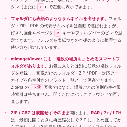
タン（または
）で左側に表示できます。
F
フォルダにも表紙のようなサムネイルを出せます。
フォル
ダ・ZIP・PDF の代表サムネイルは自動で選ばれますが、
好きな画像やページを
キーやフォルダバーのピンで固
P
定できます。フォルダを表紙つきの本棚のように整理する
使い方を想定しています。
mImageViewer にも、複数の場所をまとめるスマートフ
ォルダがあります。
お気に入りとは別に任意の複数フォル
ダを登録し、画像だけのフォルダ・ZIP / PDF・対応アー
カイブを条件付きのフラット一覧として保存できます。
ZipPla の
互換ではなく、場所ごとの個別条件や常
.kdk
時索引は持ちません。開くたびにバックグラウンドで再走
査します。
ZIP / CBZ は展開せずそのまま
開けます。
RAR / 7z / LZH
は、最初に開くときに再圧縮なしで ZIP にまとめ直してか
ら表示します（2 回目以降はそのまま。パスワード付き