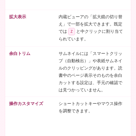
ら
拡大表示
内蔵ビューアの「拡大鏡の切り替
Z
え」で一部を拡大できます。既定
後
では
と中クリックに割り当て
ま
Z
られています。
M
余白トリム
サムネイルには「スマートクリッ
左
プ（自動検出）」や表紙サムネイ
カ
ルのクリッピングがあります。読
き
書中のページ表示そのものを余白
の
カットする設定は、手元の確認で
は見つかっていません。
操作カスタマイズ
ショートカットキーやマウス操作
設
を調整できます。
で
チ
ド
k