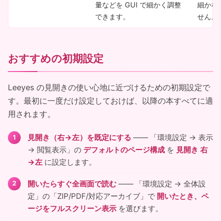
量などを GUI で細かく調整
細かな
できます。
せん。
おすすめの初期設定
Leeyes の見開きの使い心地に近づけるための初期設定で
す。最初に一度だけ設定しておけば、以降の本すべてに適
用されます。
見開き（右→左）を既定にする
―― 「環境設定 → 表示
→ 閲覧表示」の
デフォルトのページ構成
を
見開き 右
→左
に設定します。
開いたらすぐ全画面で読む
―― 「環境設定 → 全体設
定」の「ZIP/PDF/対応アーカイブ」で
開いたとき、ペ
ージをフルスクリーン表示
を選びます。