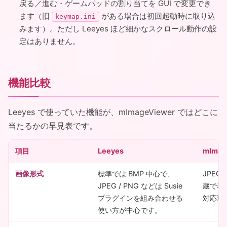
戻る／進む・ゲームパッドの割り当てを GUI で変更でき
ます（旧
がある場合は初回起動時に取り込
keymap.ini
みます）。ただし Leeyes ほど細かなスクロール動作の設
定はありません。
機能比較
Leeyes で使っていた機能が、mImageViewer ではどこに
当たるかの早見表です。
項目
Leeyes
mImag
画像形式
標準では BMP 中心で、
JPEG /
JPEG / PNG などは Susie
蔵で表示
プラグインを組み合わせる
対応環
使い方が中心です。