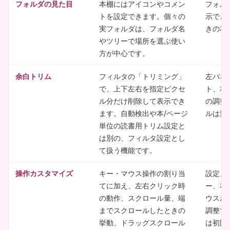
フォルダの見た目
本棚にはアイコンやコメン
フォルダ
トを設定できます。個々の
示でき
実フォルダは、フォルダ名
きの本
やツリーで場所を選ぶ使い
方が中心です。
余白トリム
フィルタの「トリミング」
左パネ
で、上下左右を指定ピクセ
ト、本
ル分だけ削除して表示でき
の調整
ます。自動検出や本/ページ
ルは変
単位の読書用トリム設定と
は別の、フィルタ設定とし
て扱う機能です。
操作カスタマイズ
キー・マウス操作の割り当
設定メ
てに加え、左右クリック時
ー、右
の動作、スクロール量、端
ウス戻
までスクロールしたときの
調整で
挙動、ドラッグスクロール
は初回起