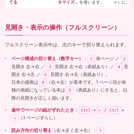
てる
タマイズ…
を使います。
ャ）に、
見開き・表示の操作（フルスクリーン）
フルスクリーン表示中は、次のキーで切り替えられます。
ページ構成の切り替え（数字キー）
：
単ページ ／
1
2
見開き 左→右 ／
見開き 左→右（表紙あり）／
見
3
4
開き 右→左 ／
見開き 右→左（表紙あり）。
5
日本の漫画は
（右→左）が基本です。1 ページ目が単
4
独の表紙になっている本は
（表紙あり）にすると、以
5
降の見開きが正しく揃います。
途中でページの組がずれたとき
：
+
/
+
Ctrl
←
Ctrl
（1 ページずらし）
→
読み方向の切り替え
（右→左 ⇄ 左→右）：
7