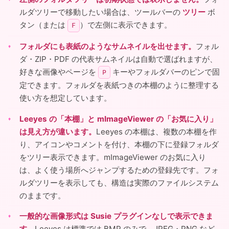
ルダツリーで移動したい場合は、ツールバーの
ツリー
ボ
タン（または
）で左側に表示できます。
F
フォルダにも表紙のようなサムネイルを出せます。
フォル
ダ・ZIP・PDF の代表サムネイルは自動で選ばれますが、
好きな画像やページを
キーやフォルダバーのピンで固
P
定できます。フォルダを表紙つきの本棚のように整理する
使い方を想定しています。
Leeyes の「本棚」と mImageViewer の「お気に入り」
は見え方が違います。
Leeyes の本棚は、複数の本棚を作
り、アイコンやコメントを付け、本棚の下に登録フォルダ
をツリー表示できます。mImageViewer のお気に入り
は、よく使う場所へジャンプするための登録先です。フォ
ルダツリーを表示しても、構造は実際のファイルシステム
のままです。
一般的な画像形式は Susie プラグインなしで表示できま
す。
Leeyes は標準では BMP のみで、JPEG・PNG など