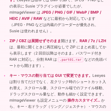
の表示に Susie プラグインが必要でしたが、
mImageViewer は
JPEG / PNG / GIF / WebP / BMP /
HEIC / AVIF / RAW
などに最初から対応しています
（JPEG・PNG などは内蔵のデコーダーが優先され、
Susie は使われません）。
ZIP / CBZ は展開せずそのまま
開けます。
RAR / 7z / LZH
は、最初に開くときに再圧縮なしで ZIP にまとめ直してか
ら表示します（2 回目以降はそのまま。パスワード付き
RAR に対応し、分割 RAR は
などの先頭パ
.part01.rar
ートから開けます）。
キー・マウスの割り当ては GUI で変更できます。
Leeyes
は割り当てだけでなく、左クリック時のショートカット入
れ替え、スクロール量、スクロール端でのファイル移動、
ドラッグスクロール量など、動作も細かく設定できます。
mImageViewer も設定メニューの
操作カスタマイズ…
か
ら、キー・右ドラッグ（リング／ジェスチャ）・マウスの