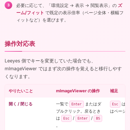
必要に応じて、「環境設定 → 表示 → 閲覧表示」の
ズ
ーム/フィット
で既定の表示倍率（ページ全体・横幅フ
ィットなど）を選びます。
操作対応表
Leeyes 側でキーを変更していた場合でも、
mImageViewer ではまず次の操作を覚えると移行しやす
くなります。
やりたいこと
mImageViewer の操作
補足
開く / 閉じる
一覧で
またはダ
は親
Enter
Esc
ブルクリック。戻るとき
はページ一
は
/
/
Esc
Enter
BS
。