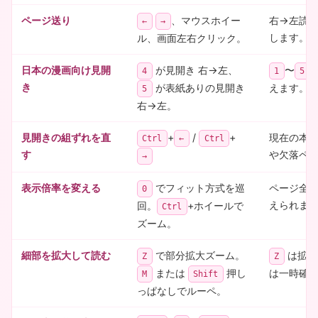
ページ送り
、マウスホイー
右→左読
←
→
します。
ル、画面左右クリック。
日本の漫画向け見開
が見開き 右→左、
〜
4
1
5
き
が表紙ありの見開き
えます。
5
右→左。
見開きの組ずれを直
+
/
+
現在の本だ
Ctrl
←
Ctrl
す
や欠落ペ
→
表示倍率を変える
でフィット方式を巡
ページ全体
0
えられま
回。
+ホイールで
Ctrl
ズーム。
細部を拡大して読む
で部分拡大ズーム。
は拡大
Z
Z
または
押し
は一時確
M
Shift
っぱなしでルーペ。