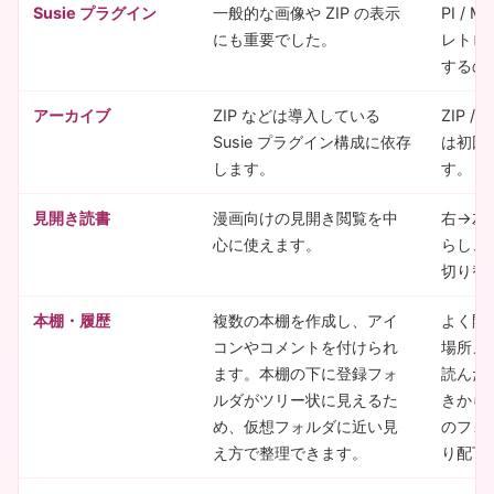
Susie プラグイン
一般的な画像や ZIP の表示
PI / M
にも重要でした。
レトロ
するのは
アーカイブ
ZIP などは導入している
ZIP /
Susie プラグイン構成に依存
は初回
します。
す。
見開き読書
漫画向けの見開き閲覧を中
右→左
心に使えます。
らし、
切り替
本棚・履歴
複数の本棚を作成し、アイ
よく開
コンやコメントを付けられ
場所メ
ます。本棚の下に登録フォ
読んだ
ルダがツリー状に見えるた
きから
め、仮想フォルダに近い見
のフォ
え方で整理できます。
り配下