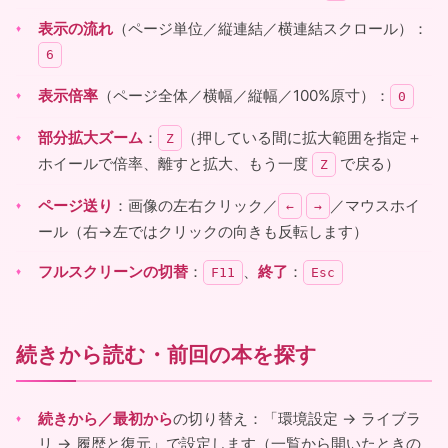
表示の流れ
（ページ単位／縦連結／横連結スクロール）：
6
表示倍率
（ページ全体／横幅／縦幅／100%原寸）：
0
部分拡大ズーム
：
（押している間に拡大範囲を指定＋
Z
ホイールで倍率、離すと拡大、もう一度
で戻る）
Z
ページ送り
：画像の左右クリック／
／マウスホイ
←
→
ール（右→左ではクリックの向きも反転します）
フルスクリーンの切替
：
、
終了
：
F11
Esc
続きから読む・前回の本を探す
続きから／最初から
の切り替え：「環境設定 → ライブラ
リ → 履歴と復元」で設定します（一覧から開いたときの