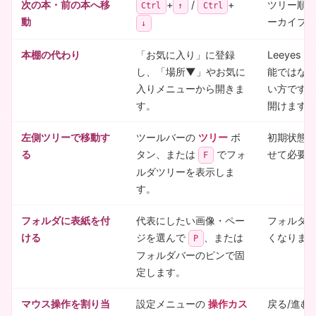
次の本・前の本へ移
+
/
+
ツリー順で前
Ctrl
↑
Ctrl
動
ーカイブ
↓
本棚の代わり
「お気に入り」に登録
Leeye
し、「場所▼」やお気に
能ではな
入りメニューから開きま
い方です
す。
開けます
左側ツリーで移動す
ツールバーの
ツリー
ボ
初期状態
る
タン、または
でフォ
せて必要
F
ルダツリーを表示しま
す。
フォルダに表紙を付
代表にしたい画像・ペー
フォルダ・
ける
ジを選んで
、または
くなりま
P
フォルダバーのピンで固
定します。
マウス操作を割り当
設定メニューの
操作カス
戻る/進む