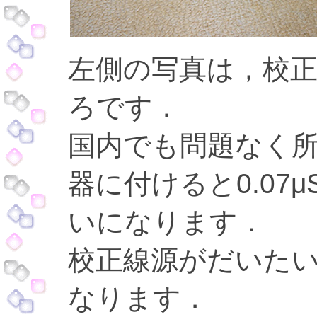
左側の写真は，校
ろです．
国内でも問題なく
器に付けると0.07μSv
いになります．
校正線源がだいたい0
なります．