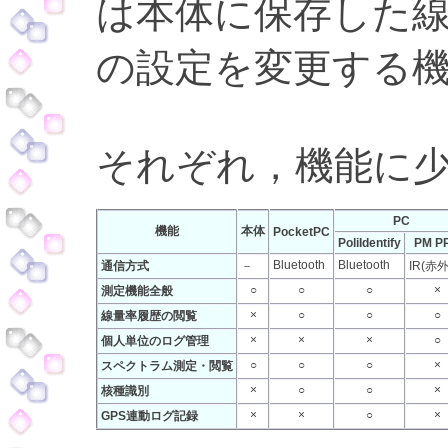
は本体に保存した
の設定を変更する
それぞれ，機能に
PC
機能
本体
PocketPC
PoliIdentify
PM P
Bluetooth
Bluetooth
通信方式
－
IR(赤
○
○
○
×
測定機能全般
×
○
○
○
線量率履歴の閲覧
×
×
×
○
個人単位のログ管理
○
○
○
×
スペクトラム測定・閲覧
×
○
○
×
核種識別
×
×
○
×
GPS連動ログ記録