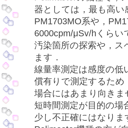
器としては，最も高い
PM1703MO系や，PM
6000cpm/μSv/hくら
汚染箇所の探索や，ス
ます．
線量率測定は感度の低
償有りで測定するため
場合にはあまり向きま
短時間測定が目的の場
少し不正確にはなりま