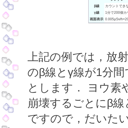
β線
カウントでき
γ線
1分で200個
画面表示
0.005μSv/h×2
上記の例では，放
のβ線とγ線が1分間
とします． ヨウ素
崩壊するごとにβ線
ですので，だいた