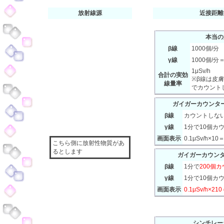
放射線源
近接距離
本当の
β線
1000個/分
γ線
1000個/分＝
1μSv/h
合計の実効
※β線は皮
線量率
でカウント
ガイガーカウンタ
β線
カウントしな
γ線
1分で10個カ
画面表示
0.1μSv/h×10＝
こちら側に放射性物質があ
るとします
ガイガーカウンタ
β線
1分で
200個
γ線
1分で10個カ
画面表示
0.1μSv/h×210
シンチレー