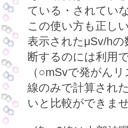
ている・されてい
この使い方も正し
表示されたμSv/
断するのには利用
（○mSvで発がん
線のみで計算され
いと比較ができま