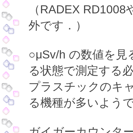
（RADEX RD1008や
外です．）
○μSv/h の数値
る状態で測定する必
プラスチックのキ
る機種が多いよう
ガイガーカウンター