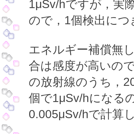
1μSv/hですが，
ので，1個検出につき
エネルギー補償無
合は感度が高いので
の放射線のうち，20
個で1μSv/hにな
0.005μSv/hで計