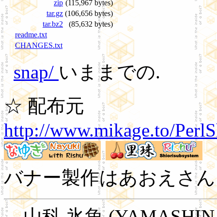
zip
(115,967 bytes)
tar.gz
(106,656 bytes)
tar.bz2
(85,632 bytes)
readme.txt
CHANGES.txt
snap/
いままでの.
☆ 配布元
http://www.mikage.to/PerlS
バナー製作はあおえさん
山科 氷魚 (YAMASHIN