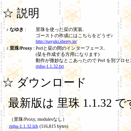
☆ 説明
♪
なゆき
:
里珠を使った栞の実装.
ゴーストの作成にはこちらをどうぞ♪
http://nayuki.sherry.jp/
♪
里珠/Proxy
:
Perlと栞の間のインターフェース.
(栞を作成する方用になります)
動作が微妙なとこあったので Perl を別プロ
rishu-1.1.32.txt
☆ ダウンロード
最新版は 里珠 1.1.32 で
（里珠/Proxy, modulesなし）
rishu-1.1.32.lzh
(116,815 bytes)